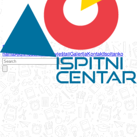
Početna
O
nama
Aktivnosti
Propisi
Izvještaji
Galerija
Kontakt
Ispitanko