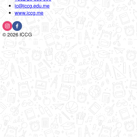
ic@iccg.edu.me
www.iccg.me
©
2026
ICCG