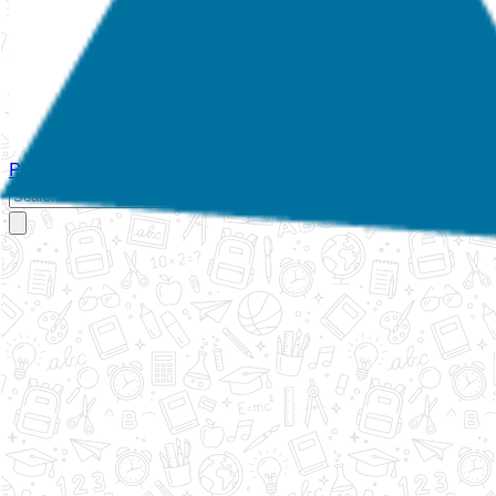
Početna
O nama
Aktivnosti
Propisi
Izvještaji
Galerija
Kontakt
Ispi