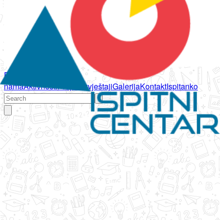
Početna
O
nama
Aktivnosti
Propisi
Izvještaji
Galerija
Kontakt
Ispitanko