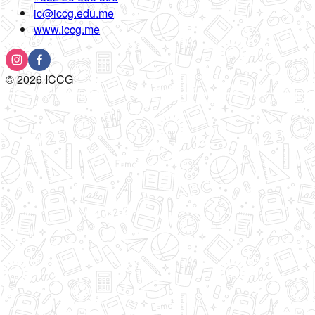
ic@iccg.edu.me
www.iccg.me
©
2026
ICCG