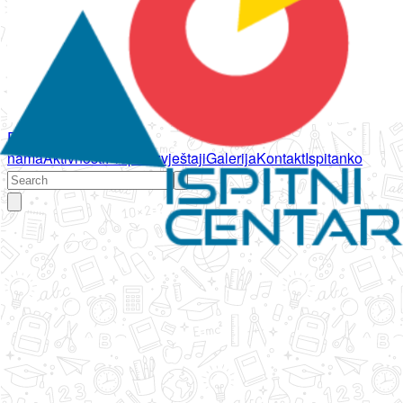
Početna
O
nama
Aktivnosti
Propisi
Izvještaji
Galerija
Kontakt
Ispitanko