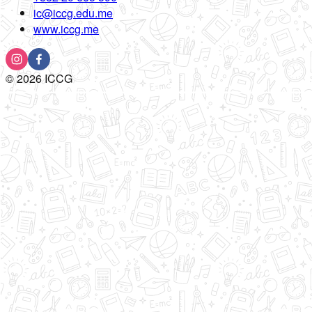
ic@iccg.edu.me
www.iccg.me
©
2026
ICCG