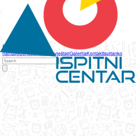
Početna
O
nama
Aktivnosti
Propisi
Izvještaji
Galerija
Kontakt
Ispitanko