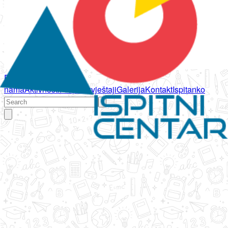
Početna
O
nama
Aktivnosti
Propisi
Izvještaji
Galerija
Kontakt
Ispitanko