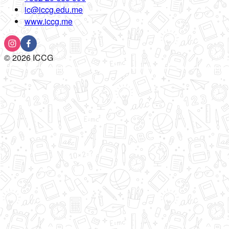
ic@iccg.edu.me
www.iccg.me
©
2026
ICCG