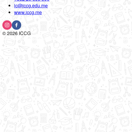
ic@iccg.edu.me
www.iccg.me
©
2026
ICCG