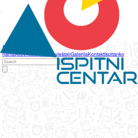
Početna
O
nama
Aktivnosti
Propisi
Izvještaji
Galerija
Kontakt
Ispitanko