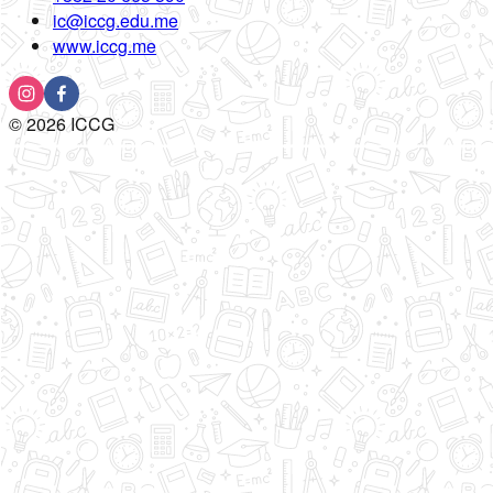
ic@iccg.edu.me
www.iccg.me
©
2026
ICCG