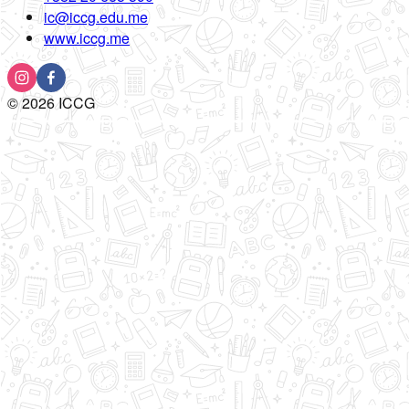
ic@iccg.edu.me
www.iccg.me
©
2026
ICCG