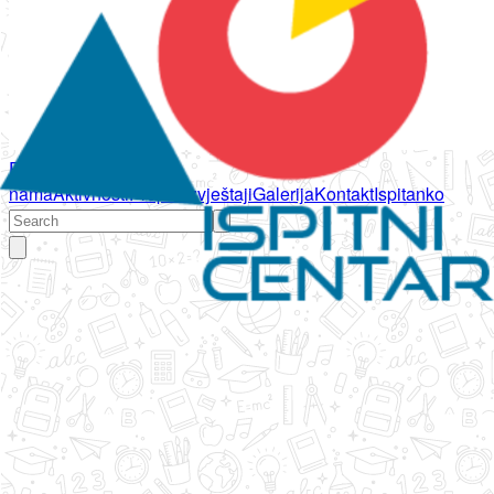
Početna
O
nama
Aktivnosti
Propisi
Izvještaji
Galerija
Kontakt
Ispitanko