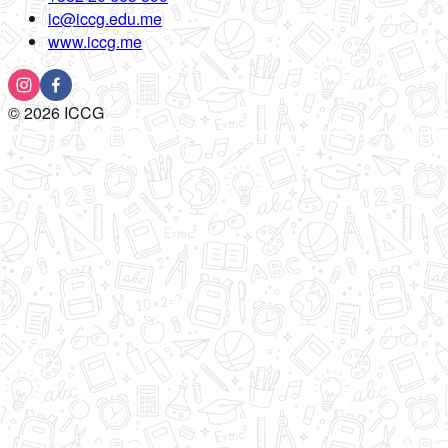
ic@iccg.edu.me
www.iccg.me
©
2026
ICCG