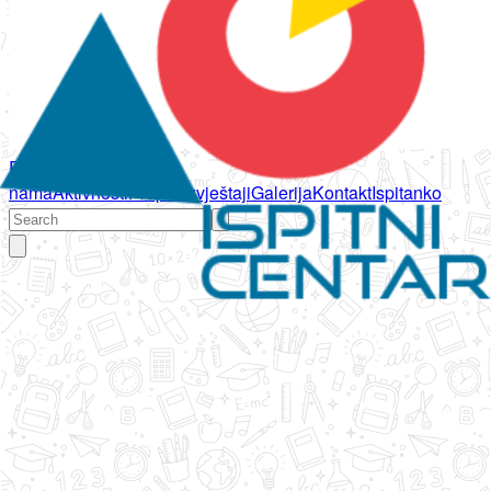
Početna
O
nama
Aktivnosti
Propisi
Izvještaji
Galerija
Kontakt
Ispitanko