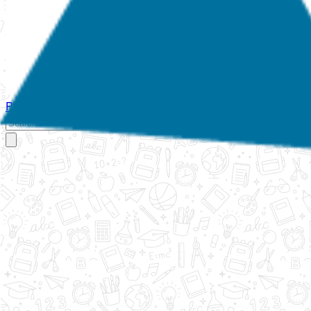
Početna
O nama
Aktivnosti
Propisi
Izvještaji
Galerija
Kontakt
Ispi