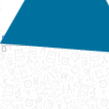
Početna
O nama
Aktivnosti
Propisi
Izvještaji
Galerija
Kontakt
Ispi