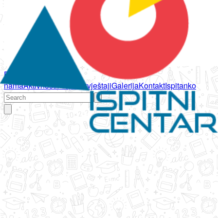
Početna
O
nama
Aktivnosti
Propisi
Izvještaji
Galerija
Kontakt
Ispitanko