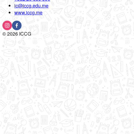
ic@iccg.edu.me
www.iccg.me
©
2026
ICCG