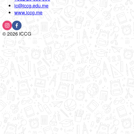
ic@iccg.edu.me
www.iccg.me
©
2026
ICCG