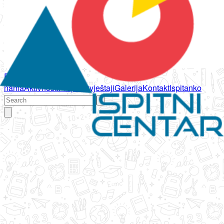
Početna
O
nama
Aktivnosti
Propisi
Izvještaji
Galerija
Kontakt
Ispitanko