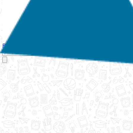
Početna
O nama
Aktivnosti
Propisi
Izvještaji
Galerija
Kontakt
Ispi