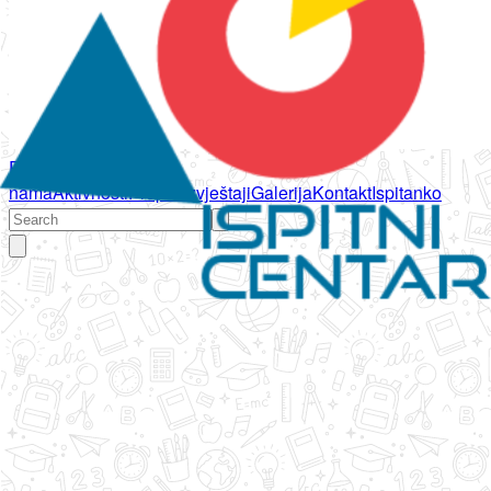
Početna
O
nama
Aktivnosti
Propisi
Izvještaji
Galerija
Kontakt
Ispitanko