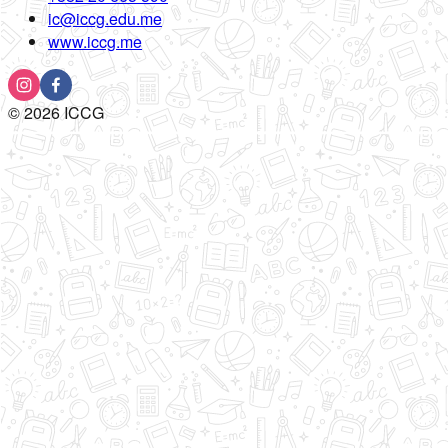
ic@iccg.edu.me
www.iccg.me
©
2026
ICCG