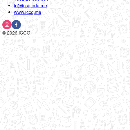
ic@iccg.edu.me
www.iccg.me
©
2026
ICCG