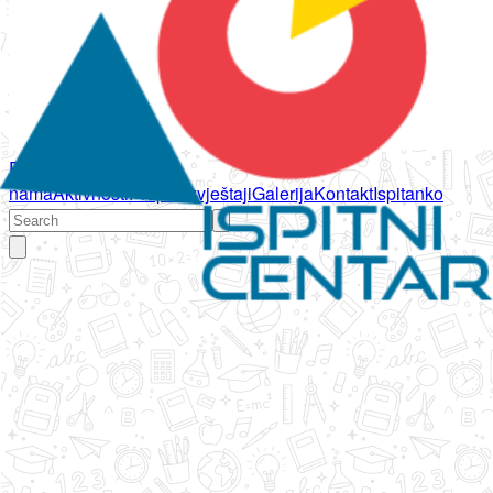
Početna
O
nama
Aktivnosti
Propisi
Izvještaji
Galerija
Kontakt
Ispitanko