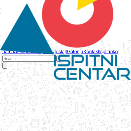
Početna
O
nama
Aktivnosti
Propisi
Izvještaji
Galerija
Kontakt
Ispitanko