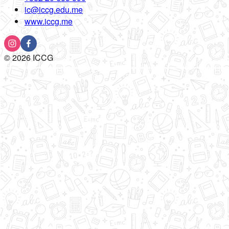
ic@iccg.edu.me
www.iccg.me
©
2026
ICCG