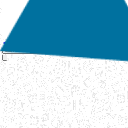
Početna
O nama
Aktivnosti
Propisi
Izvještaji
Galerija
Kontakt
Ispi