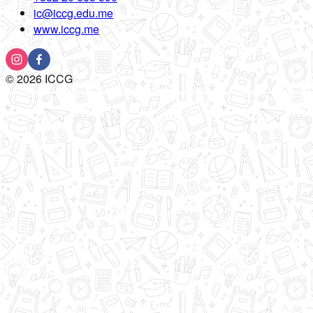
ic@iccg.edu.me
www.iccg.me
©
2026
ICCG