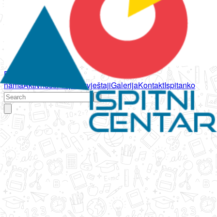
Početna
O
nama
Aktivnosti
Propisi
Izvještaji
Galerija
Kontakt
Ispitanko