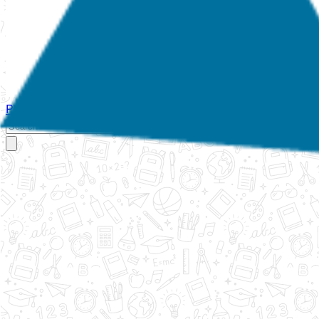
Početna
O nama
Aktivnosti
Propisi
Izvještaji
Galerija
Kontakt
Ispi