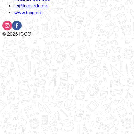
ic@iccg.edu.me
www.iccg.me
©
2026
ICCG