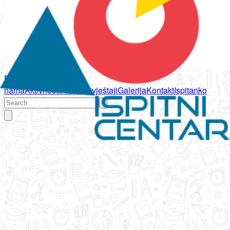
Početna
O
nama
Aktivnosti
Propisi
Izvještaji
Galerija
Kontakt
Ispitanko