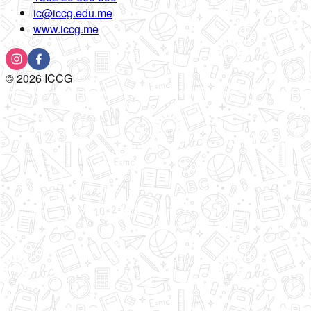
ic@iccg.edu.me
www.iccg.me
©
2026
ICCG