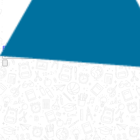
Početna
O nama
Aktivnosti
Propisi
Izvještaji
Galerija
Kontakt
Ispi