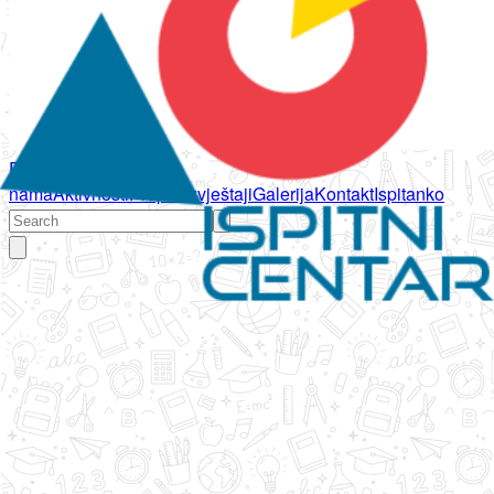
Početna
O
nama
Aktivnosti
Propisi
Izvještaji
Galerija
Kontakt
Ispitanko