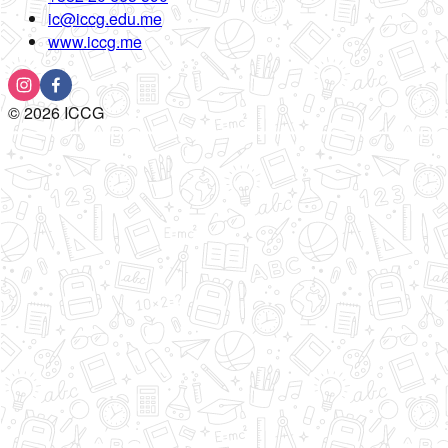
ic@iccg.edu.me
www.iccg.me
©
2026
ICCG