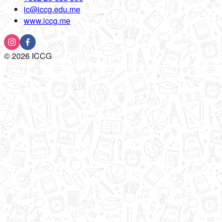
ic@iccg.edu.me
www.iccg.me
©
2026
ICCG