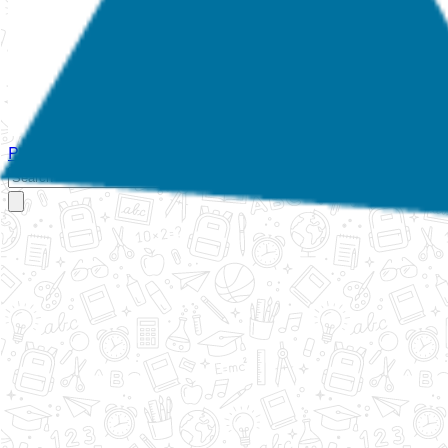
Početna
O nama
Aktivnosti
Propisi
Izvještaji
Galerija
Kontakt
Ispi