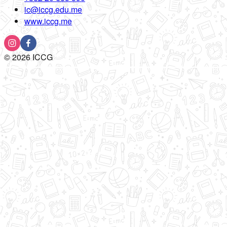
ic@iccg.edu.me
www.iccg.me
©
2026
ICCG