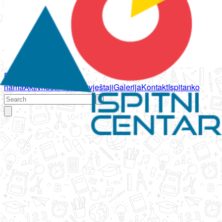
Početna
O
nama
Aktivnosti
Propisi
Izvještaji
Galerija
Kontakt
Ispitanko