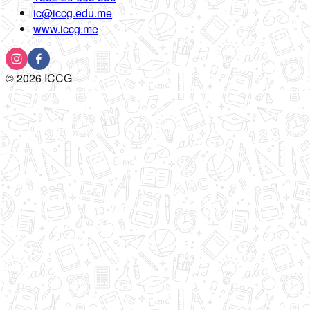
ic@iccg.edu.me
www.iccg.me
©
2026
ICCG