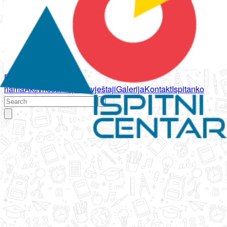
Početna
O
nama
Aktivnosti
Propisi
Izvještaji
Galerija
Kontakt
Ispitanko