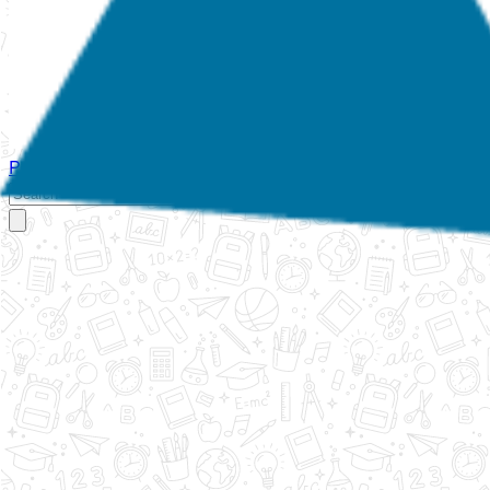
Početna
O nama
Aktivnosti
Propisi
Izvještaji
Galerija
Kontakt
Ispi