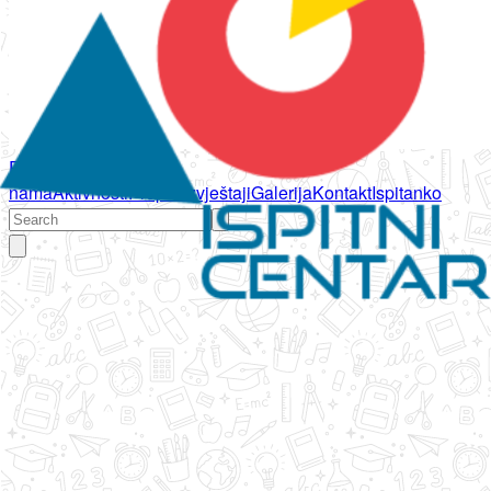
Početna
O
nama
Aktivnosti
Propisi
Izvještaji
Galerija
Kontakt
Ispitanko