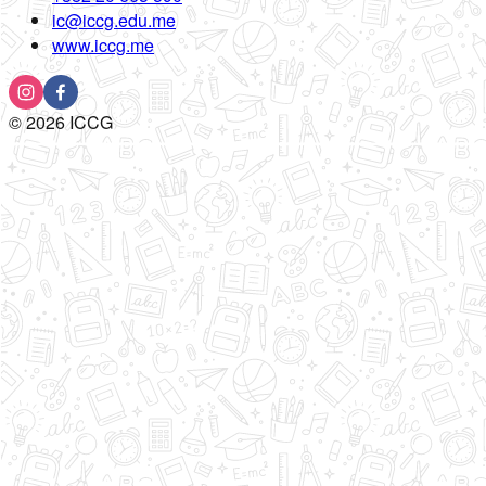
ic@iccg.edu.me
www.iccg.me
©
2026
ICCG