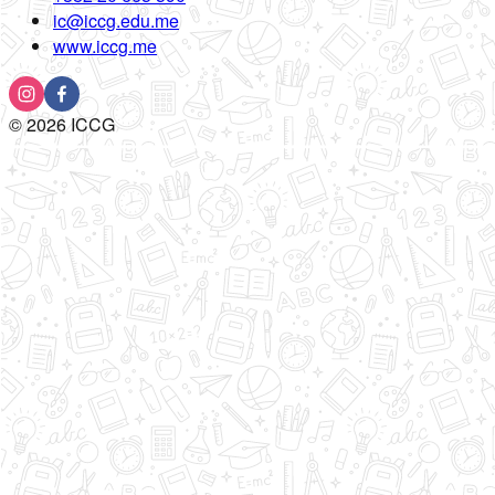
ic@iccg.edu.me
www.iccg.me
©
2026
ICCG