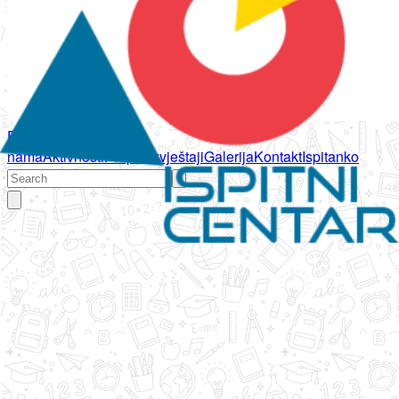
Početna
O
nama
Aktivnosti
Propisi
Izvještaji
Galerija
Kontakt
Ispitanko