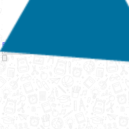
Početna
O nama
Aktivnosti
Propisi
Izvještaji
Galerija
Kontakt
Ispi