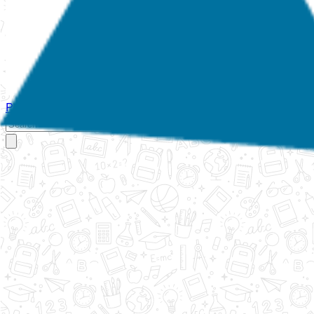
Početna
O nama
Aktivnosti
Propisi
Izvještaji
Galerija
Kontakt
Ispi