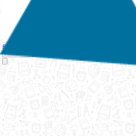
Početna
O nama
Aktivnosti
Propisi
Izvještaji
Galerija
Kontakt
Ispi