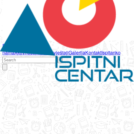
Početna
O
nama
Aktivnosti
Propisi
Izvještaji
Galerija
Kontakt
Ispitanko