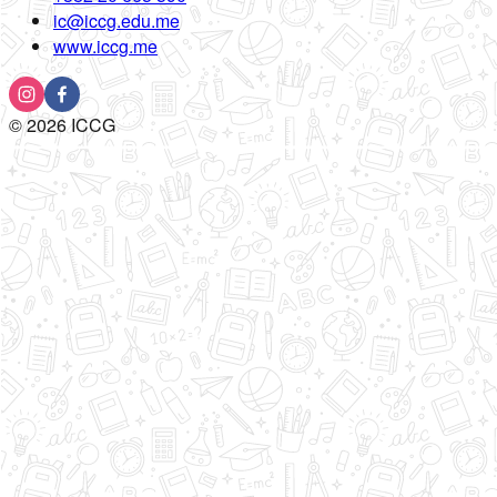
ic@iccg.edu.me
www.iccg.me
©
2026
ICCG