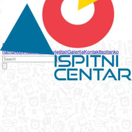
Početna
O
nama
Aktivnosti
Propisi
Izvještaji
Galerija
Kontakt
Ispitanko