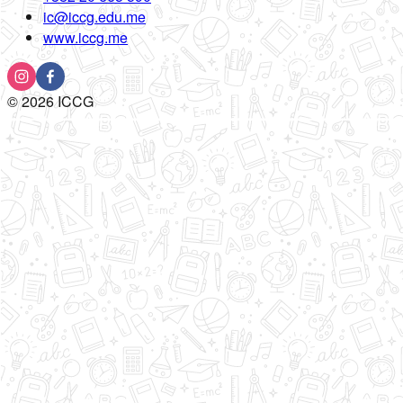
ic@iccg.edu.me
www.iccg.me
©
2026
ICCG