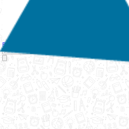
Početna
O nama
Aktivnosti
Propisi
Izvještaji
Galerija
Kontakt
Ispi