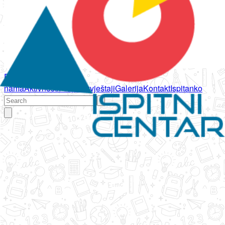
Početna
O
nama
Aktivnosti
Propisi
Izvještaji
Galerija
Kontakt
Ispitanko