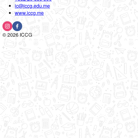
ic@iccg.edu.me
www.iccg.me
©
2026
ICCG