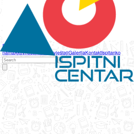
Početna
O
nama
Aktivnosti
Propisi
Izvještaji
Galerija
Kontakt
Ispitanko