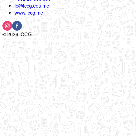
ic@iccg.edu.me
www.iccg.me
©
2026
ICCG