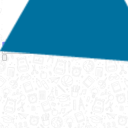
Početna
O nama
Aktivnosti
Propisi
Izvještaji
Galerija
Kontakt
Ispi