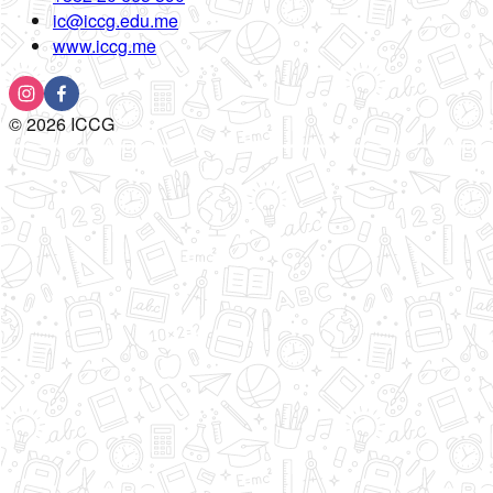
ic@iccg.edu.me
www.iccg.me
©
2026
ICCG