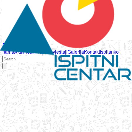
Početna
O
nama
Aktivnosti
Propisi
Izvještaji
Galerija
Kontakt
Ispitanko