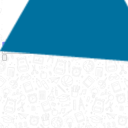
Početna
O nama
Aktivnosti
Propisi
Izvještaji
Galerija
Kontakt
Ispi