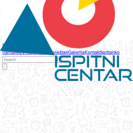
Početna
O
nama
Aktivnosti
Propisi
Izvještaji
Galerija
Kontakt
Ispitanko