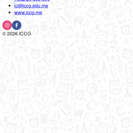
ic@iccg.edu.me
www.iccg.me
©
2026
ICCG