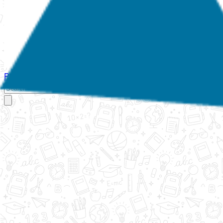
Početna
O nama
Aktivnosti
Propisi
Izvještaji
Galerija
Kontakt
Ispi