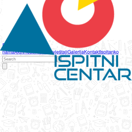
Početna
O
nama
Aktivnosti
Propisi
Izvještaji
Galerija
Kontakt
Ispitanko