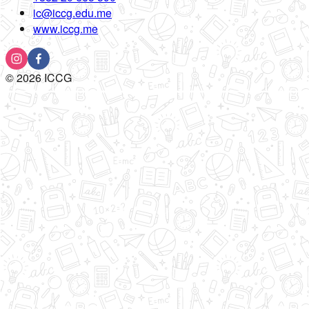
ic@iccg.edu.me
www.iccg.me
©
2026
ICCG