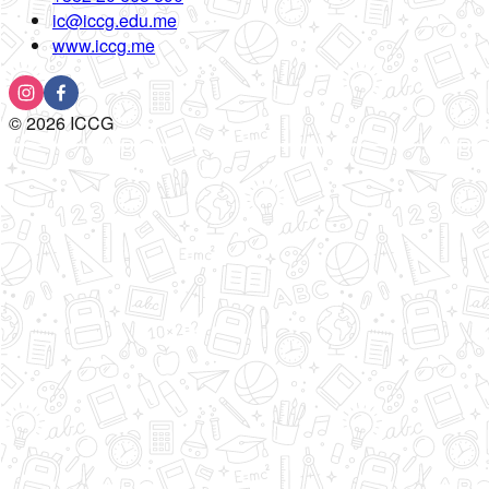
ic@iccg.edu.me
www.iccg.me
©
2026
ICCG