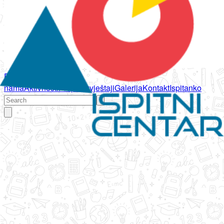
Početna
O
nama
Aktivnosti
Propisi
Izvještaji
Galerija
Kontakt
Ispitanko