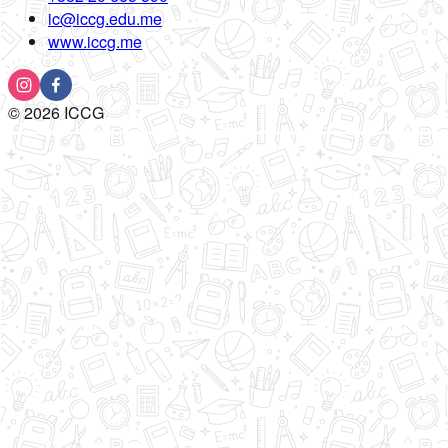
ic@iccg.edu.me
www.iccg.me
©
2026
ICCG