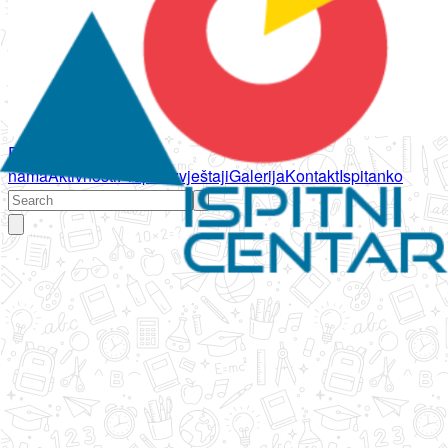
Početna
O
nama
Aktivnosti
Propisi
Izvještaji
Galerija
Kontakt
Ispitanko