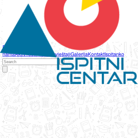
Početna
O
nama
Aktivnosti
Propisi
Izvještaji
Galerija
Kontakt
Ispitanko