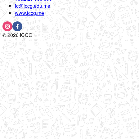
ic@iccg.edu.me
www.iccg.me
©
2026
ICCG