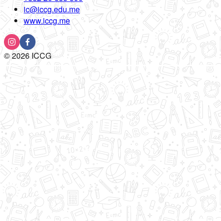
ic@iccg.edu.me
www.iccg.me
©
2026
ICCG