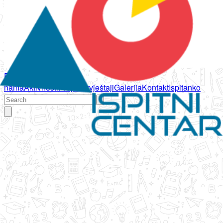
Početna
O
nama
Aktivnosti
Propisi
Izvještaji
Galerija
Kontakt
Ispitanko